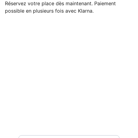
Réservez votre place dès maintenant. Paiement
possible en plusieurs fois avec Klarna.
HOT
 girls do 
pilates
 !
contact@reformfrombali.com
ON VOUS ÉCOUTE
Entrez votre adresse e-mail