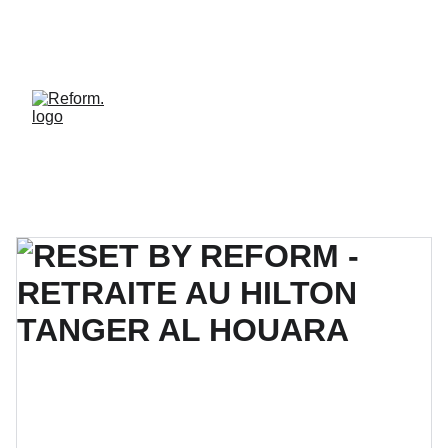
REFORM. LE STUDIO OÙ LE BIEN-ÊTRE HAUT 
DE GAMME DEVIENT ACCESSIBLE. REJOINS LA 
COMMUNAUTÉ