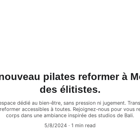
 OÙ LE BIEN-ÊTRE HAUT DE GAMME DEVIENT ACCESSIBLE. REJ
ates Reformer
Le Studio
Tarifs
CGV
nouveau pilates reformer à M
des élitistes.
 espace dédié au bien-être, sans pression ni jugement. Tra
reformer accessibles à toutes. Rejoignez-nous pour vous r
corps dans une ambiance inspirée des studios de Bali.
5/8/2024
1 min read