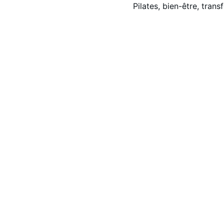
Pilates, bien-être, tran
HOT
 girls do 
pilates
 !
contact@reformfrombali.com
© 2025. All rights reserved.